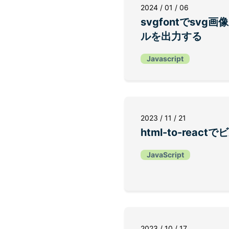
2024 / 01 / 06
svgfontでsvg画
ルを出力する
Javascript
2023 / 11 / 21
html-to-reac
JavaScript
2023 / 10 / 17