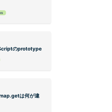
ps
iptのprototype
とmap.getは何が違