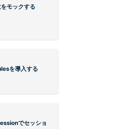
の関数をモックする
dulesを導入する
-sessionでセッショ