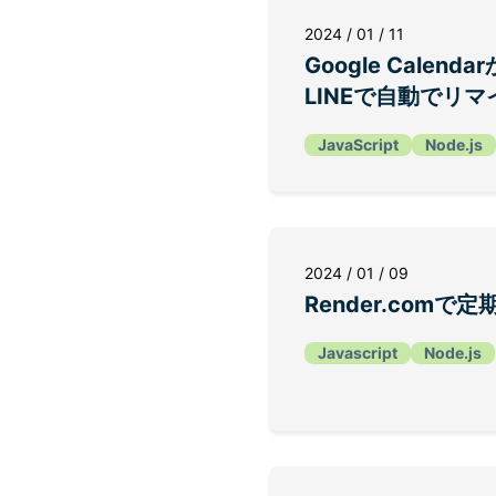
2024 / 01 / 11
Google Calen
LINEで自動でリ
JavaScript
Node.js
2024 / 01 / 09
Render.com
Javascript
Node.js