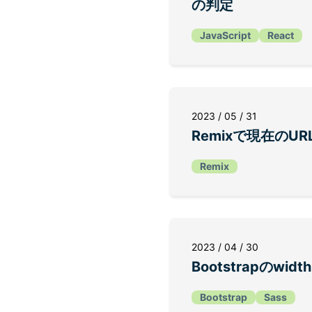
の判定
JavaScript
React
2023 / 05 / 31
Remixで現在のU
Remix
2023 / 04 / 30
Bootstrapのwi
Bootstrap
Sass